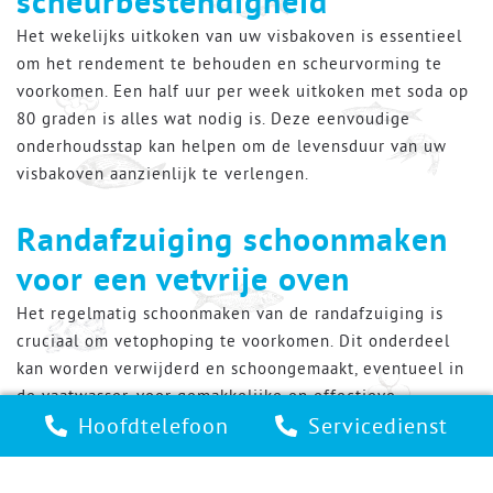
scheurbestendigheid
Het wekelijks uitkoken van uw visbakoven is essentieel
om het rendement te behouden en scheurvorming te
voorkomen. Een half uur per week uitkoken met soda op
80 graden is alles wat nodig is. Deze eenvoudige
onderhoudsstap kan helpen om de levensduur van uw
visbakoven aanzienlijk te verlengen.
Randafzuiging schoonmaken
voor een vetvrije oven
Het regelmatig schoonmaken van de randafzuiging is
cruciaal om vetophoping te voorkomen. Dit onderdeel
kan worden verwijderd en schoongemaakt, eventueel in
de vaatwasser, voor gemakkelijke en effectieve
Hoofdtelefoon
Servicedienst
reiniging. Probeer elke dag zoveel mogelijk vet uit de
bak achter de randafzuiging te verwijderen.