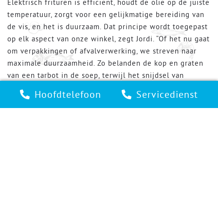
Elektrisch frituren is efficiënt, houdt de olie op de juiste
temperatuur, zorgt voor een gelijkmatige bereiding van
de vis, en het is duurzaam. Dat principe wordt toegepast
op elk aspect van onze winkel, zegt Jordi. “Of het nu gaat
om verpakkingen of afvalverwerking, we streven naar
maximale duurzaamheid. Zo belanden de kop en graten
van een tarbot in de soep, terwijl het snijdsel van
kabeljauw gebruikt wordt voor vissticks. We zoeken voor
Hoofdtelefoon
Servicedienst
elk onderdeel de meest duurzame oplossing.”
Maas Kwaliteitsvis
In de eigentijdse viswinkel van MAAS Kwaliteitsvis,
vormen Bob Maas, Jordi Vermeer en Fleur Abrahams een
competent team met een schat aan ervaring op het
gebied van vis. Bob, de drijvende kracht achter MAAS
Kwaliteitsvis, is doorgewinterd in alle aspecten van de
visbranche. Zijn carrière beslaat meerdere jaren bij
vooraanstaande visdelicatessenzaken in Tilburg en