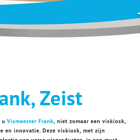
ank, Zeist
t u
Vismeester Frank
, niet zomaar een viskiosk,
e en innovatie. Deze viskiosk, met zijn
electie van verse visproducten, is een must-